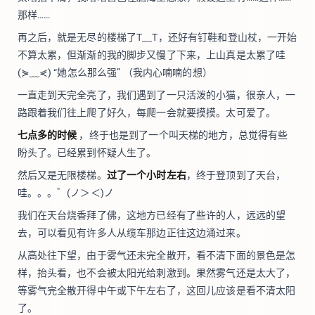
那样……
再之后，就是无尽的楼梯了T﹏T，还好有钉鞋和登山杖，一开始
不算太累，但渐渐的我的脚步又慢了下来，上山真是太累了哇
(⋟﹏⋞) “她怎么那么强” （我内心喃喃的想）
一直走到天完全亮了，我们遇到了一只活泼的小猫，很亲人，一
路跟着我们往上爬了好久，每爬一会就要摸摸。太可爱了。
七点多的时候
，终于也是到了一个叫天梯的地方，总觉得有些
盼头了。已经累到怀疑人生了。
然后又是无限楼梯。
过了一个小时左右
，终于登顶到了天台，
哇。。。゛(ノ＞＜)ノ
我们在天台烧香拜了佛，这地方已经有了些许的人，远远的望
去，可以看见有许多人从缆车那边正往这边涌过来。
从高处往下望，由于雾气还未完全散开，看不清下面的景色是怎
样，抬头看，也不会被太阳光给刺激到。果然雾气还是太大了，
等雾气完全散开得中午或下午左右了，这回儿应该是看不清太阳
了。