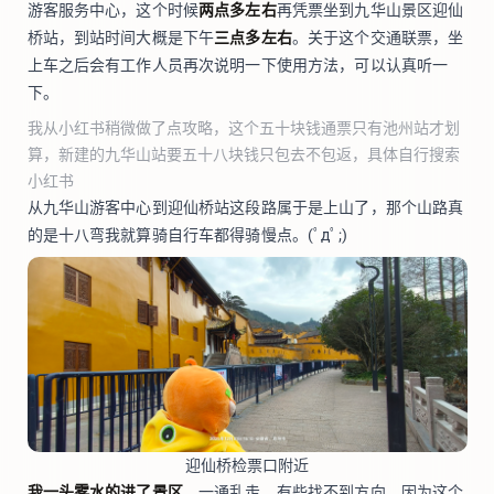
游客服务中心，这个时候
两点多左右
再凭票坐到九华山景区迎仙
桥站，到站时间大概是下午
三点多左右
。关于这个交通联票，坐
上车之后会有工作人员再次说明一下使用方法，可以认真听一
下。
我从小红书稍微做了点攻略，这个五十块钱通票只有池州站才划
算，新建的九华山站要五十八块钱只包去不包返，具体自行搜索
小红书
从九华山游客中心到迎仙桥站这段路属于是上山了，那个山路真
的是十八弯我就算骑自行车都得骑慢点。(ﾟдﾟ;)
迎仙桥检票口附近
我一头雾水的进了景区
，一通乱走，有些找不到方向。因为这个