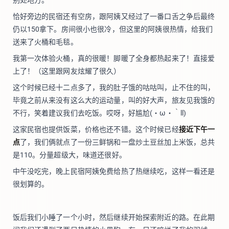
恰好旁边的民宿还有空房，跟阿姨又经过了一番口舌之争后最终
仍以150拿下。房间很小也很冷，但这里的阿姨很热情，给我们
送来了火桶和毛毯。
我第一次体验火桶，真的很暖！脚暖了全身都热起来了！直接爱
上了！（这里跟网友炫耀了很久）
这个时候已经十二点多了，我的肚子饿的咕咕叫，止不住的叫，
毕竟之前从来没有这么大的运动量，叫的好大声，旅友见我饿的
不行，笑着建议我们去吃饭。哎呀，好尴尬(・ω・｀ll)
这家民宿也提供饭菜，价格也还不错。这个时候已经
接近下午一
点
了，我们俩就点了一份三鲜锅和一盘炒土豆丝加上米饭，总共
是110。分量超级大，味道还很好。
中午没吃完，晚上民宿阿姨免费给热了热继续吃，这样一看还是
很划算的。
饭后我们小睡了一个小时，然后继续开始探索附近的路。在此期