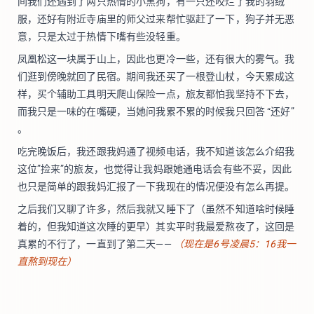
间我们还遇到了两只热情的小黑狗，有一只还咬烂了我的羽绒
服，还好有附近寺庙里的师父过来帮忙驱赶了一下，狗子并无恶
意，只是太过于热情下嘴有些没轻重。
凤凰松这一块属于山上，因此也更冷一些，还有很大的雾气。我
们逛到傍晚就回了民宿。期间我还买了一根登山杖，今天累成这
样，买个辅助工具明天爬山保险一点，旅友都怕我坚持不下去，
而我只是一味的在嘴硬，当她问我累不累的时候我只回答 “还好”
。
吃完晚饭后，我还跟我妈通了视频电话，我不知道该怎么介绍我
这位”捡来”的旅友，也觉得让我妈跟她通电话会有些不妥，因此
也只是简单的跟我妈汇报了一下我现在的情况便没有怎么再提。
之后我们又聊了许多，然后我就又睡下了（虽然不知道啥时候睡
着的，但我知道这次睡的更早）其实平时我最爱熬夜了，这回是
真累的不行了，一直到了第二天——
（现在是6号凌晨5：16我一
直熬到现在）