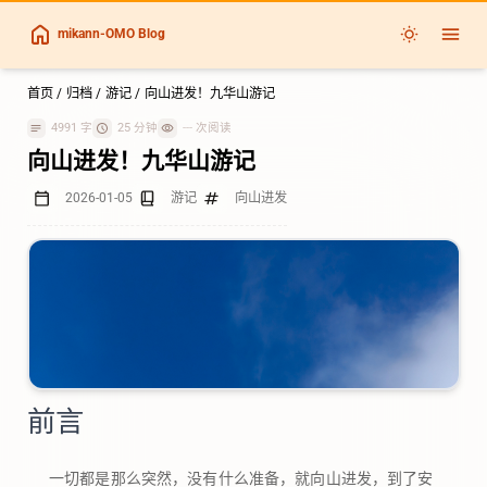
mikann-OMO Blog
首页
/
归档
/
游记
/
向山进发！九华山游记
4991 字
25 分钟
---
次阅读
向山进发！九华山游记
2026-01-05
游记
向山进发
前言
一切都是那么突然，没有什么准备，就向山进发，到了安