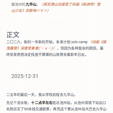
徽池州的
九华山
。
（其实爬山也是受了动画《前进吧！登
山少女》的影响〃∀〃）
正文
二〇二六，新的一年新的开始，本来计划 solo camp
（动画《摇
曳露营》深度受害者(´・ｖ・)）
，但因为各种复杂的原因，最
终突发奇想决定找座不算矮的山夜爬去看新年日出。
2025-12-31
二五年的最后一天，我从学校启程去九华山。
先记个流水账，
十二点半左右
抵达池州站，从池州高铁下站出口
处附近买了50块钱交通联票，再凭这个票从池州站大巴去九华山