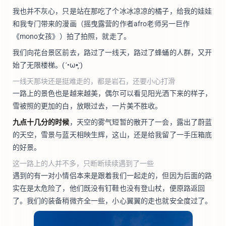
我也并不灰心，只是站在那吃了个冰冰凉凉的橘子，给我的娃娃
和我专门带来的漫画（摇曳露营的作者afro老师另一巨作
《mono女孩》）拍了拍照，就走了。
我们向花台景区前去，路过了一线天，路过了蜂蛹的人群，又开
始了无限楼梯。(´•ω•̥`)
一线天那块还是挺难走的，都是岩石，还要小心打滑
一路上的景色也是越来越美，偶尔可以看见阳光洒下来的样子，
雪被照的更加的白，放眼过去，一片美不胜收。
九点十几分的时候
，天空的雾气短暂的散开了一会，露出了蔚蓝
的天空，雪景与蓝天相映生辉，这山，还是给我留了一手压箱底
的好景。
这一路上的人并不多，只断断续续遇到了一些
遇到的有一对小情侣本来是跟着我们一起走的，但因为后面的路
实在是太危险了，他们既没有钉鞋也没有登山杖，便原路返回
了。我们的装备稍微齐全一些，小心翼翼的走也就安全度过了。