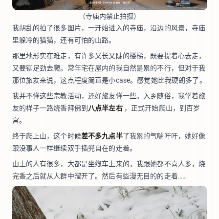
（寺庙内禁止拍摄）
我胡乱的拍了很多图片，一开始进入的寺庙，沿边的风景，寺庙
里躲冷的猫猫，还有可怕的山路。
那里地形实在难走，有许多又长又陡的楼梯，既要提着心去走，
又要铆足劲去爬。常年宅在屋内的我自然是累的不行，但对于我
那位旅友来说，这点程度简直是小case。感觉她比我硬朗多了。
我并不懂这些宗教活动，还好旅友懂一些。入乡随俗，我学着旅
友的样子一路烧香拜佛到
八点半左右
，正式开始爬山，到百岁
宫。
终于爬上山，这个时候
差不多九点半
了我累的气喘吁吁，她好像
跟没事人一样继续双手插兜自在的走着。
山上的人有很多，大都是坐缆车上来的，我跟她都不喜人多，烧
完香之后就从人群中溜开了。然后有些漫无目的的走着……