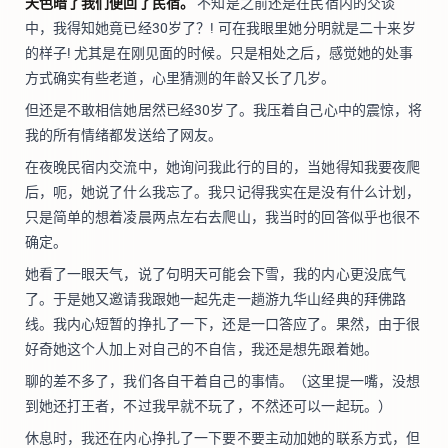
天色暗了我们便回了民宿。
不知是之前还是在民宿内的交谈
中，我得知她竟已经30岁了？! 可在我眼里她分明就是二十来岁
的样子! 尤其是在刚见面的时候。只是相处之后，感觉她的处事
方式确实有些老道，心里猜测的年龄又长了几岁。
但还是不敢相信她居然已经30岁了。我压着自己心中的震惊，将
我的所有情绪都发送给了网友。
在夜晚民宿内交流中，她询问我此行的目的，当她得知我要夜爬
后，呃，她说了什么我忘了。我只记得我实在是没有什么计划，
只是简单的想着凌晨两点左右去爬山，我当时的回答似乎也很不
确定。
她看了一眼天气，说了句明天可能会下雪，我的内心更没底气
了。于是她又邀请我跟她一起先走一趟游九华山经典的拜佛路
线。我内心短暂的挣扎了一下，还是一口答应了。果然，由于很
好奇她这个人加上对自己的不自信，我还是想先跟着她。
聊的差不多了，我们各自干着自己的事情。（这里提一嘴，没想
到她还打王者，不过我早就不玩了，不然还可以一起玩。）
休息时，我还在内心挣扎了一下要不要主动加她的联系方式，但