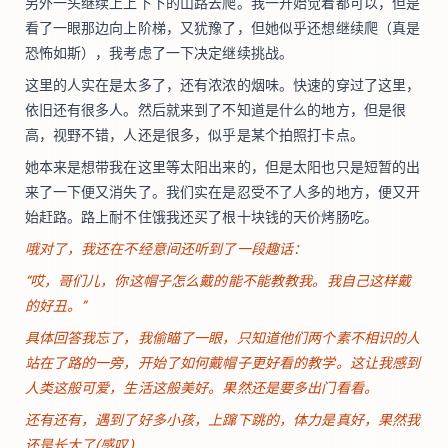
另外一头继续上上下下的山路去爬。我一开始觉着都可以，但是
看了一眼那边向上阶梯，又犹豫了，但她似乎还想继续爬（真是
恐怖如斯），我考虑了一下决定继续挑战。
这里的人实在是太多了，还有浓浓的烟味。快速的穿过了这里，
依旧还有很多人。然后就来到了不知道是什么的地方，但是很
高，视野不错，人还是很多，似乎是某个拍照打卡点。
她本来是想带我在这里等太阳出来的，但是太阳也只是短暂的出
来了一下便又消失了。我们实在是忍受不了人多的地方，便又开
始赶路。路上耐不住饿我还买了根十块钱的天价烤肠吃。
哦对了，我还在不经意间还听到了一段趣话：
“哎，哥们儿，你这帽子怎么戴的能不能教教我。我自己这样戴
的好丑。”
具体回答我忘了，我偷瞄了一眼，只知道他们两个素不相识的人
站在了路的一旁，开始了如何戴帽子更好看的教学。这让我感到
人类这般可爱，生活这般美好。果然还是要多出门看看。
还有还有，遇到了好多小孩，上蹿下跳的，体力是真好，果然我
还是长大了(感叹)