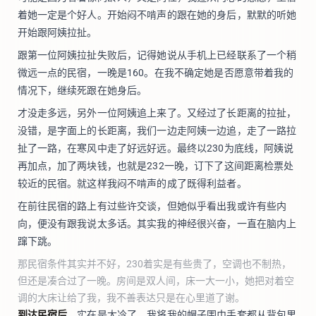
着她一定是个好人。开始闷不啃声的跟在她的身后，默默的听她
开始跟阿姨拉扯。
跟第一位阿姨拉扯失败后，记得她说从手机上已经联系了一个稍
微远一点的民宿，一晚是160。在我不确定她是否愿意带着我的
情况下，继续死跟在她身后。
才没走多远，另外一位阿姨追上来了。又经过了长距离的拉扯，
没错，是字面上的长距离，我们一边走阿姨一边追，走了一路拉
扯了一路，在寒风中走了好远好远。最终以230为底线，阿姨说
再加点，加了两块钱，也就是232一晚，订下了这间距离检票处
较近的民宿。就这样我闷不啃声的成了既得利益者。
在前往民宿的路上有过些许交谈，但她似乎看出我或许有些内
向，便没有跟我说太多话。其实我的神经很兴奋，一直在脑内上
蹿下跳。
那民宿条件其实并不好，230着实是有些贵了，空调也不制热，
但还是凑合过了一晚。房间是双人间，床一大一小，她把对着空
调的大床让给了我，我不善表达只是在心里道了谢。
到达民宿后
，实在是太冷了，我将我的帽子围巾手套都从背包里