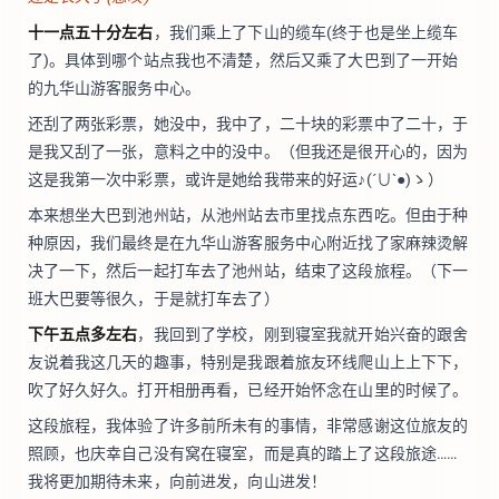
十一点五十分左右
，我们乘上了下山的缆车(终于也是坐上缆车
了)。具体到哪个站点我也不清楚，然后又乘了大巴到了一开始
的九华山游客服务中心。
还刮了两张彩票，她没中，我中了，二十块的彩票中了二十，于
是我又刮了一张，意料之中的没中。（但我还是很开心的，因为
这是我第一次中彩票，或许是她给我带来的好运♪(´∪`●)ゝ）
本来想坐大巴到池州站，从池州站去市里找点东西吃。但由于种
种原因，我们最终是在九华山游客服务中心附近找了家麻辣烫解
决了一下，然后一起打车去了池州站，结束了这段旅程。（下一
班大巴要等很久，于是就打车去了）
下午五点多左右
，我回到了学校，刚到寝室我就开始兴奋的跟舍
友说着我这几天的趣事，特别是我跟着旅友环线爬山上上下下，
吹了好久好久。打开相册再看，已经开始怀念在山里的时候了。
这段旅程，我体验了许多前所未有的事情，非常感谢这位旅友的
照顾，也庆幸自己没有窝在寝室，而是真的踏上了这段旅途……
我将更加期待未来，向前进发，向山进发！