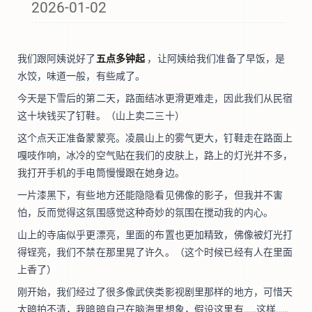
2026-01-02
我们跟阿姨说好了
五点多钟起
，让阿姨给我们准备了早饭，是
水饺，味道一般，有些咸了。
今天是下雪后的第二天，路面结冰更滑更难走，因此我们从民宿
这十块钱买了钉鞋。（山上卖二三十）
这个点天正准备蒙蒙亮。凌晨山上的雾气更大，钉鞋走在路面上
嘎吱作响，冰冷的空气贴在我们的皮肤上，路上的灯光并不多，
我打开手机的手电筒慢慢跟在她身边。
一片漆黑下，有些地方还能隐隐看见佛像的影子，但我并不害
怕，反而觉得这氛围感觉这种奇妙的氛围在搅动我的内心。
山上的寺庙似乎更漂亮，里面的布置也更加精致，佛像被灯光打
得锃亮，我们不禁在那里晃了许久。（这个时候已经有人在里面
上香了）
刚开始，我们经过了很多像武侠类影视剧里那样的地方，可惜天
太暗拍不清，我暗暗自己在脑海里想象，假设这里有……这样……