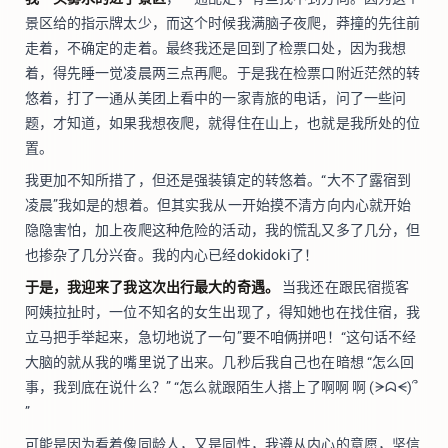
景区给的指示牌太少，而这个时候我满脑子夜爬，莽撞的先往前
走着，不确定的走着。最终我还是回到了检票口处，因为我想
着，得先睡一觉凌晨两三点再爬。于是我在检票口附近茫然的转
悠着，打了一通从美团上看中的一家青旅的电话，问了一些问
题，才知道，如果我想夜爬，就得住在山上，也就是我所处的位
置。
我更加不知所措了，但还是强装镇定的转悠着。“大不了露宿到
凌晨”我如是的想着。但其实我从一开始摸不清方向内心就开始
隐隐害怕，加上夜爬这种危险的活动，我的慌乱又多了几分，但
也掺杂了几分兴奋。我的内心已经dokidoki了！
于是，我迎来了我这次出行最大的奇遇。
当我还在跟民宿揽客
阿姨拉扯时，一位不知名的女生出现了，得知她也在找住宿，我
立马把手举起来，急切地说了一句”要不咱俩拼吧！“这句话不经
大脑的就从我的嘴里说了出来。几秒后我自己也在暗想 “怎么回
事，我到底在说什么？” “怎么就跟陌生人搭上了啊啊 啊 (ᗒᗣᗕ)՞
”
可能是因为看着像同龄人，又是同性，我遵从内心的意愿，坚信