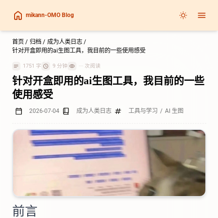
mikann-OMO Blog
首页
/
归档
/
成为人类日志
/
针对开盒即用的ai生图工具，我目前的一些使用感受
1751 字
9 分钟
---
次阅读
针对开盒即用的ai生图工具，我目前的一些
使用感受
2026-07-04
成为人类日志
工具与学习
/
AI 生图
前言