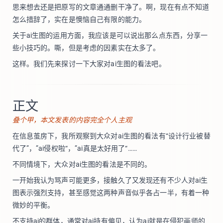
思来想去还是把原写的文章通通删干净了。啊，现在有点不知道
怎么措辞了，实在是懊恼自己有限的能力。
关于ai生图的运用方面，我应该是可以说出那么点东西，分享一
些小技巧的。嘶，但是考虑的因素实在太多了。
这样。我们先来探讨一下大家对ai生图的看法吧。
正文
叠个甲，本文发表的内容完全个人主观
在信息茧房下，我所观察到大众对ai生图的看法有“设计行业被替
代了”，”ai侵权啦“，”ai真是太好用了“……
不同情境下，大众对ai生图的看法是不同的。
一开始我认为骂声可能更多，接触久了又发现还有不少人对ai生
图表示强烈支持，甚至感觉这两种声音似乎各占一半，有着一种
微妙的平衡。
不支持ai的群体，通常对ai持有偏见，认为ai就是在侵犯画师的