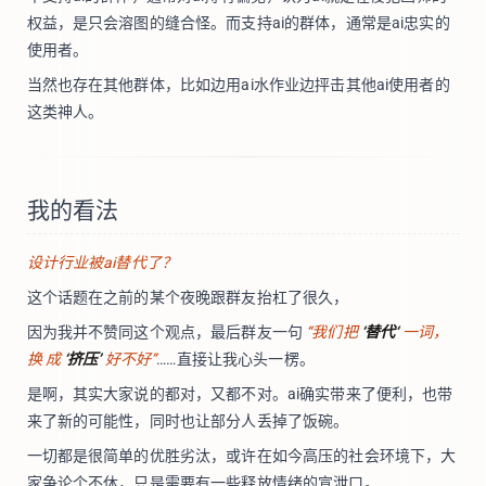
权益，是只会溶图的缝合怪。而支持ai的群体，通常是ai忠实的
使用者。
当然也存在其他群体，比如边用ai水作业边抨击其他ai使用者的
这类神人。
我的看法
设计行业被ai替代了？
这个话题在之前的某个夜晚跟群友抬杠了很久，
因为我并不赞同这个观点，最后群友一句
“我们把
‘替代‘
一词，
换 成
‘挤压’
好不好”
……直接让我心头一楞。
是啊，其实大家说的都对，又都不对。ai确实带来了便利，也带
来了新的可能性，同时也让部分人丢掉了饭碗。
一切都是很简单的优胜劣汰，或许在如今高压的社会环境下，大
家争论个不休，只是需要有一些释放情绪的宣泄口。