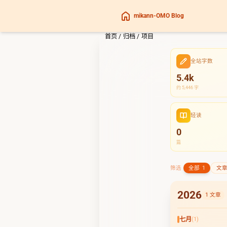
mikann-OMO Blog
首页
/
归档
/
项目
全站字数
5.4k
约 5,446 字
轻读
0
篇
筛选
全部
1
文
2026
1 文章
七月
(1)