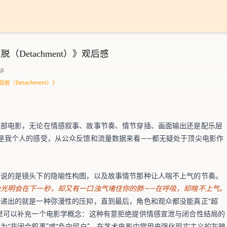
（Detachment）》观后感
评
超脱（Detachment）》
这部电影，无论在情感叙事、故事节奏、情节穿插、画面输出还是配乐层
是我个人的感受，从公众反馈和流量数据来看——都无疑处于顶尖电影作
尤其值得细说的是镜头下的隐喻性构图，以及故事情节那种让人喘不上气的节奏。 
光明会在下一秒，却又有一口浊气堵住你的肺——在呼吸，却喘不上气。
递出的就是一种弥漫性的压抑，直到最后，角色和观众都没能真正“超
里可以补充一个电影学概念：这种有意拒绝提供情感宣泄与闭合性结局的
为“非闭合叙事”或“负向留白”，在艺术电影中常用来强化现实主义的灰暗