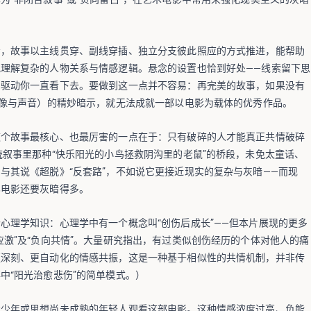
看，故事以主线贯穿、副线穿插、独立分支彼此照应的方式推进，能帮助
理解复杂的人物关系与情感逻辑。悬念的设置也恰到好处——线索留下思
，驱动你一直看下去。要做到这一点并不容易：再完美的故事，如果没有
影像与声音）的精妙暗示，就无法成就一部以电影为载体的优秀作品。
这个故事最核心、也最厉害的一点在于：只有破碎的人才能真正共情破碎
统叙事里那种“快乐阳光的小鸟拯救阴沟里的老鼠”的桥段，未免太童话、
与其说《超脱》“反套路”，不如说它更接近现实的复杂与灰暗——而现
比电影还要灰暗得多。
心理学知识：心理学中有一个概念叫“创伤后成长”——但本片展现的更多
应激”及“负向共情”。大量研究指出，有过类似创伤经历的个体对他人的痛
更深刻、更自动化的情感共振，这是一种基于相似性的共情机制，并非传
中“阳光治愈悲伤”的简单模式。）
青少年或思想尚未成熟的年轻人观看这部电影。这种情感浓度过高、负能