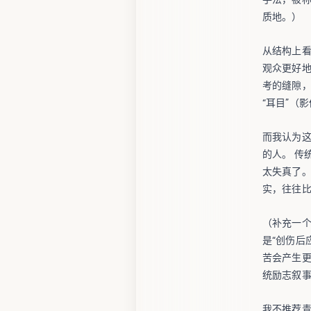
质地。）
从结构上
观众更好地
考的缝隙
“耳目”（
而我认为
的人。 传
太失真了。
实，往往
（补充一个
是“创伤后
苦会产生
统励志叙事
我不推荐