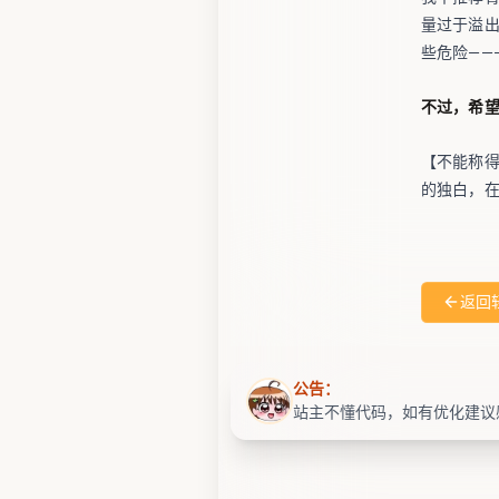
量过于溢
些危险——
不过，希
【不能称
的独白，
返回
公告：
站主不懂代码，如有优化建议