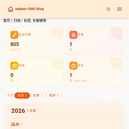
mikann-OMO Blog
首页
/
归档
/
标签: 长期更新
全站字数
文章
805
1
约 805 字
篇
轻读
总计
0
1
篇
篇 · 2026 - 2026
筛选
全部
1
文章
1
轻读
0
2026
1 文章
五月
(1)